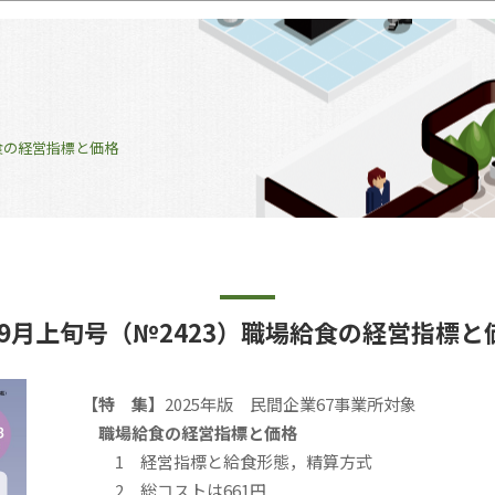
職場給食の経営指標と価格
5年9月上旬号（№2423）職場給食の経営指
【特 集】
2025年版 民間企業67事業所対象
職場給食の経営指標と価格
1 経営指標と給食形態，精算方式
2 総コストは661円