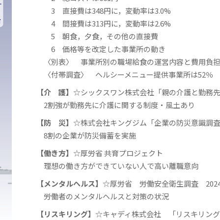
3 直接費は348円に，変動率は3.0%
4 間接費は313円に，変動率は2.6%
5 朝食，夕食，その他の直接費
6 価格等を改定した事業所の動き
〈別表〉 事業所別の職場給食の運営内容と費用負
〈付帯調査〉 ヘルシーメニュー提供事業所は52
【介 護】
☆シックスワン株式会社「親の介護と勤務
2割強が勤務先に介護に関する制度・風土あり
【防 災】
☆株式会社キングジム「企業の防災意識調
8割の企業が防災備蓄を実施
【働き方】
☆厚労省 共育プロジェクト
理想の働き方ができていない人で高い離職意向
【メンタルヘルス】
☆厚労省 労働安全衛生調査 20
労働者のメンタルヘルスと対策の状況
【リスキリング】
☆キャディ株式会社 「リスキリン