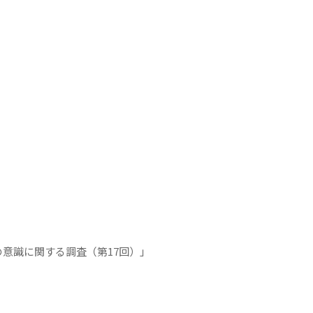
」
人
）
の意識に関する調査（第17回）」