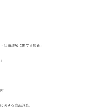
担
％
先・仕事環境に関する調査」
査」
24年
グに関する意識調査」