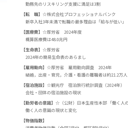
勤務先のリスキリング支援に満足は3割
【転 職】
☆株式会社プロフェッショナルバンク
新卒入社3年未満で転職の最多理由は「給与が低い
【医療費】
☆厚労省 2024年度
概算医療費は48.0兆円
【生命表】
☆厚労省
2024年の簡易生命表のあらまし
【雇用動向】
☆厚労省 雇用動向調査 2024年
結婚，出産・育児，介護・看護の離職者は約21.2万
【宿泊施設】
☆観光庁 宿泊旅行統計調査（2024年
会社・団体の宿泊施設の現状
【勤労者の意識】
☆（公財）日本生産性本部 「働く人
働く人の意識の現状と変化
【物価指数】
消費者物価指数（全国7月分，都区部8月分）